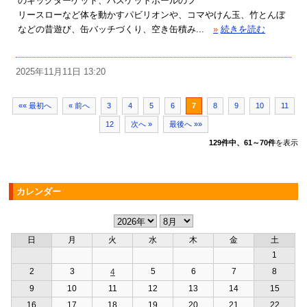
のキックターゲット、バスケットボールのフ
リースローなど体を動かすパビリオンや、コマやけん玉、竹とんぼ
などの昔遊び、缶バッチづくり、空き缶積み...
»
続きを読む
2025年11月11日 13:20
«« 最初へ
« 前へ
3
4
5
6
7
8
9
10
11
12
次へ »
最後へ »»
129件中、61～70件
を表示
カレンダー
日
月
火
水
木
金
土
1
2
3
5
6
7
8
4
9
10
11
12
13
14
15
16
17
18
19
20
21
22