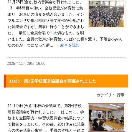
11月28日(金)に校内音楽会が行われました。
3・4時間目を使い、全校児童が体育館に集
まり、お互いの演奏を聴き合いました。イン
フルエンザや風邪様症状等で開催が心配され
た音楽会ですが、無事に行うことができまし
た。 最初に全員合唱で「大切なもの」を唄
いました。全員の歌声が体育館いっぱいに響き渡り、下落合小みん
なの心が一つになった瞬...
»
続きを読む
2025年11月29日 16:00
11/25 第2回学校運営協議会が開催されました
カテゴリ： 行事
11月25日(火)に本校の会議室で、第2回学校
運営協議会が行われました。 はじめに、学
校より全国学力・学習状況調査の結果につい
て報告をしました。その後、20分休みに児童
会の代表児童が来室し、委員の皆様と一緒に