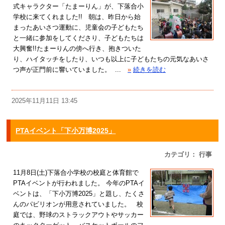
式キャラクター「たまーりん」が、下落合小
学校に来てくれました!! 朝は、昨日から始
まったあいさつ運動に、児童会の子どもたち
と一緒に参加をしてくださり、子どもたちは
大興奮!!たまーりんの傍へ行き、抱きついた
り、ハイタッチをしたり、いつも以上に子どもたちの元気なあいさ
つ声が正門前に響いていました。 ...
»
続きを読む
2025年11月11日 13:45
PTAイベント「下小万博2025」
カテゴリ： 行事
11月8日(土)下落合小学校の校庭と体育館で
PTAイベントが行われました。 今年のPTAイ
ベントは、「下小万博2025」と題し、たくさ
んのパビリオンが用意されていました。 校
庭では、野球のストラックアウトやサッカー