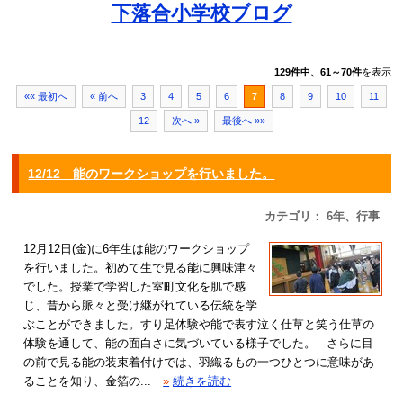
下落合小学校ブログ
129件中、61～70件
を表示
«« 最初へ
« 前へ
3
4
5
6
7
8
9
10
11
12
次へ »
最後へ »»
12/12 能のワークショップを行いました。
カテゴリ： 6年、行事
12月12日(金)に6年生は能のワークショップ
を行いました。初めて生で見る能に興味津々
でした。授業で学習した室町文化を肌で感
じ、昔から脈々と受け継がれている伝統を学
ぶことができました。すり足体験や能で表す泣く仕草と笑う仕草の
体験を通して、能の面白さに気づいている様子でした。 さらに目
の前で見る能の装束着付けでは、羽織るもの一つひとつに意味があ
ることを知り、金箔の...
»
続きを読む