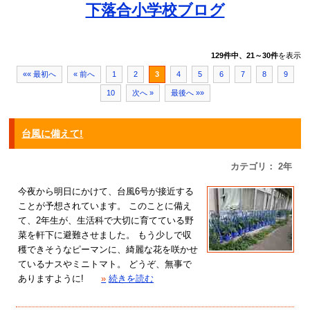
下落合小学校ブログ
129件中、21～30件
を表示
«« 最初へ
« 前へ
1
2
3
4
5
6
7
8
9
10
次へ »
最後へ »»
台風に備えて!
カテゴリ： 2年
今夜から明日にかけて、台風6号が接近する
ことが予想されています。 このことに備え
て、2年生が、生活科で大切に育てている野
菜を軒下に避難させました。 もう少しで収
穫できそうなピーマンに、綺麗な花を咲かせ
ているナスやミニトマト。 どうぞ、無事で
ありますように!
»
続きを読む