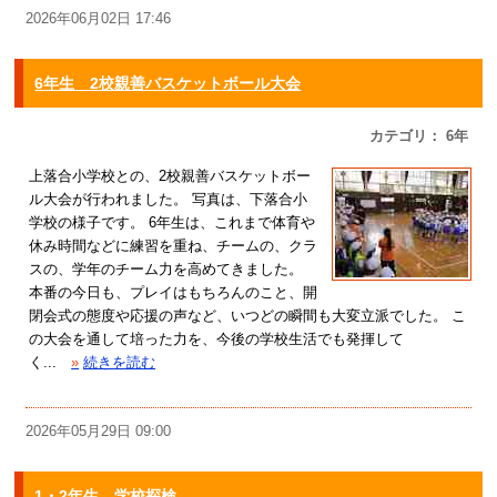
2026年06月02日 17:46
6年生 2校親善バスケットボール大会
カテゴリ： 6年
上落合小学校との、2校親善バスケットボー
ル大会が行われました。 写真は、下落合小
学校の様子です。 6年生は、これまで体育や
休み時間などに練習を重ね、チームの、クラ
スの、学年のチーム力を高めてきました。
本番の今日も、プレイはもちろんのこと、開
閉会式の態度や応援の声など、いつどの瞬間も大変立派でした。 こ
の大会を通して培った力を、今後の学校生活でも発揮して
く...
»
続きを読む
2026年05月29日 09:00
1・2年生 学校探検