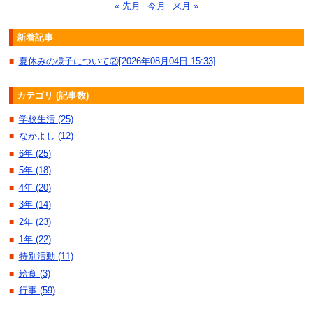
« 先月
今月
来月 »
新着記事
夏休みの様子について②[2026年08月04日 15:33]
■
カテゴリ (記事数)
学校生活 (25)
■
なかよし (12)
■
6年 (25)
■
5年 (18)
■
4年 (20)
■
3年 (14)
■
2年 (23)
■
1年 (22)
■
特別活動 (11)
■
給食 (3)
■
行事 (59)
■